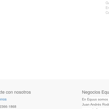
Ga
En
Co
te con nosotros
Negocios Equi
enos
En Equus somos un
Juan Andrés Rodr
2366-1868