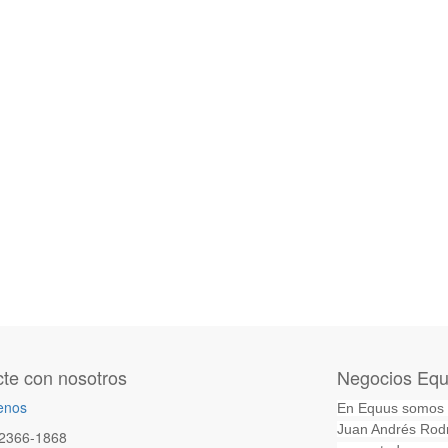
te con nosotros
Negocios Equi
enos
En Equus somos un
Juan Andrés Rodr
2366-1868