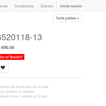
ienda
Contáctenos
Eventos
Iniciar sesión
Tarifa pública
6520118-13
Q
690.00
Out of Stock!!!
rantía de devolución de 30 días
vío gratuito en España
mpre ahora, recíbalo en 2 días.