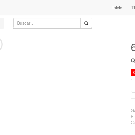
Inicio
T
Ga
En
Co