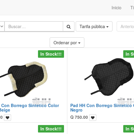
Inicio
T
Tarifa pública
Anterio
Ordenar por
In Stock!!!
In S
 Con Borrego Sintetico Color
Pad HH Con Borrego Sintetico 
Beige
Negro
00
Q
750.00
In Stock!!!
In S