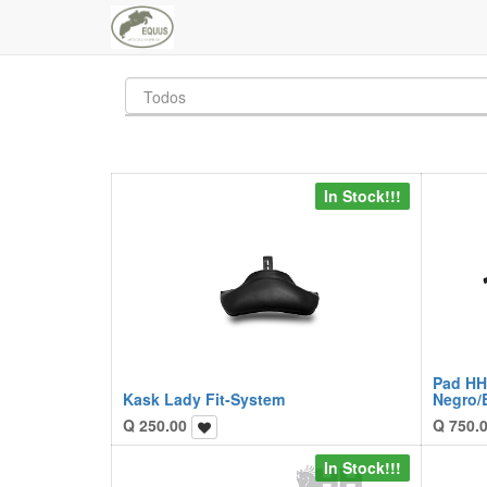
In Stock!!!
Pad HH
Kask Lady Fit-System
Negro/
Q
250.00
Q
750.
In Stock!!!