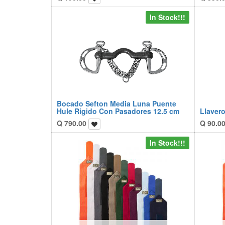
In Stock!!!
Bocado Sefton Media Luna Puente
Hule Rigido Con Pasadores 12.5 cm
Llavero
Q
790.00
Q
90.0
In Stock!!!