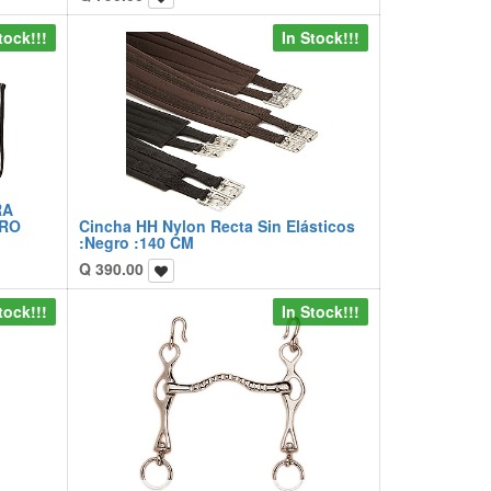
tock!!!
In Stock!!!
RA
GRO
Cincha HH Nylon Recta Sin Elásticos
:Negro :140 CM
Q
390.00
tock!!!
In Stock!!!