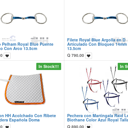
Filete Royal Blue Argolla en D
 Pelham Royal Blue Puente
Articulado Con Bloqueo 14mm
rio Con Arco 13.5cm
13.5cm
00
Q
790.00
In Stock!!!
In S
lon HH Acolchado Con Ribete
Pechera con Martingala Raid L
dera Española Doma
Biothane Color Azul Royal Talla
00
Q
890.00