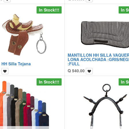
In Stock!!!
In S
MANTILLON HH SILLA VAQUE
LONA ACOLCHADA :GRIS/NE
 HH Silla Tejana
:FULL
0
Q
540.00
In Stock!!!
In S