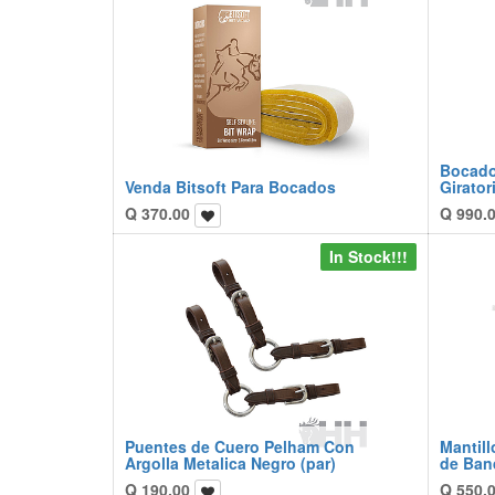
Bocado
Venda Bitsoft Para Bocados
Girato
Q
370.00
Q
990.
In Stock!!!
Puentes de Cuero Pelham Con
Mantil
Argolla Metalica Negro (par)
de Ban
Q
190.00
Q
550.