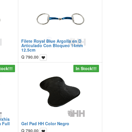
Filete Royal Blue Argolla en D
Articulado Con Bloqueo 14mm
12.5cm
Q
790.00
tock!!!
In Stock!!!
exhis
 Full
Gel Pad HH Color Negro
Q
790.00