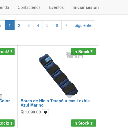
ienda
Contáctenos
Eventos
Iniciar sesión
r
1
2
3
4
5
6
7
Siguiente
tock!!!
In Stock!!!
Color
Botas de Hielo Terapéuticas Lexhis
Azul Marino
Q
1,090.00
tock!!!
In Stock!!!