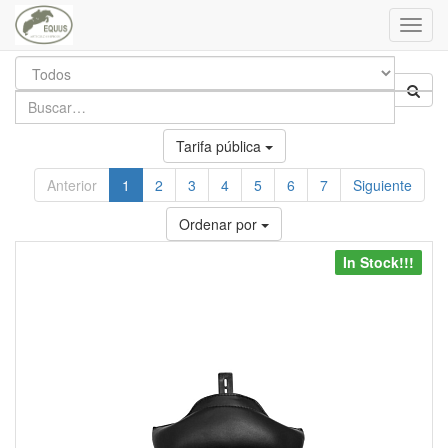
Toggl
navig
Tarifa pública
Anterior
1
2
3
4
5
6
7
Siguiente
Ordenar por
In Stock!!!