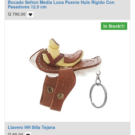
Bocado Sefton Media Luna Puente Hule Rigido Con
Pasadores 12.5 cm
Q
790.00
In Stock!!!
Llavero HH Silla Tejana
Q
90.00