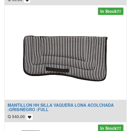
In Stock!!!
MANTILLON HH SILLA VAQUERA LONA ACOLCHADA
:GRIS/NEGRO :FULL
Q
540.00
In Stock!!!