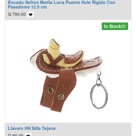
Bocado Sefton Media Luna Puente Hule Rigido Con
Pasadores 12.5 cm
Q
790.00
In Stock!!!
Llavero HH Silla Tejana
Q
90.00