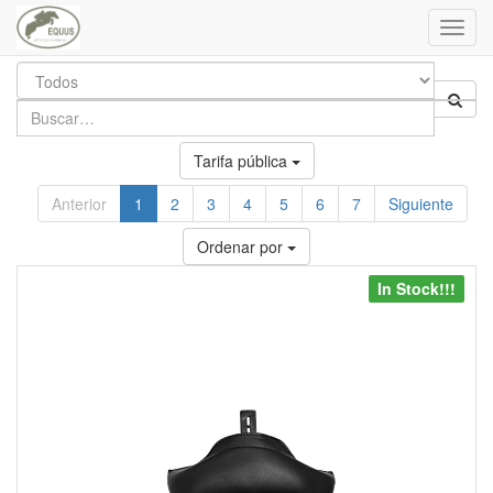
Toggl
navig
Tarifa pública
Anterior
1
2
3
4
5
6
7
Siguiente
Ordenar por
In Stock!!!