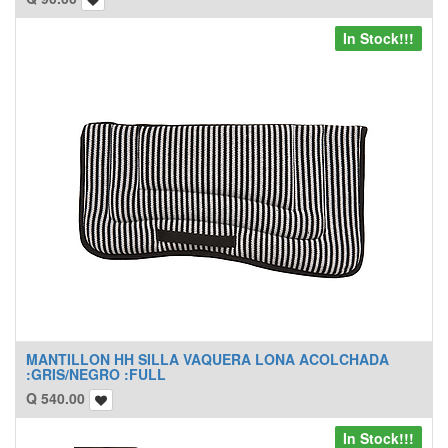
In Stock!!!
MANTILLON HH SILLA VAQUERA LONA ACOLCHADA
:GRIS/NEGRO :FULL
Q
540.00
In Stock!!!