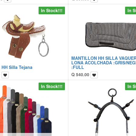
In Stock!!!
In S
MANTILLON HH SILLA VAQUE
LONA ACOLCHADA :GRIS/NE
 HH Silla Tejana
:FULL
0
Q
540.00
In Stock!!!
In S