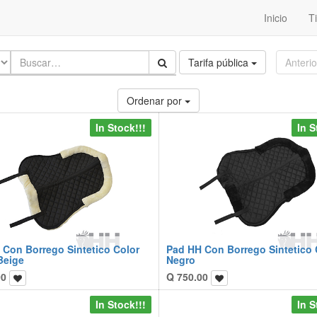
Inicio
T
Tarifa pública
Anterio
Ordenar por
In Stock!!!
In S
 Con Borrego Sintetico Color
Pad HH Con Borrego Sintetico 
Beige
Negro
00
Q
750.00
In Stock!!!
In S