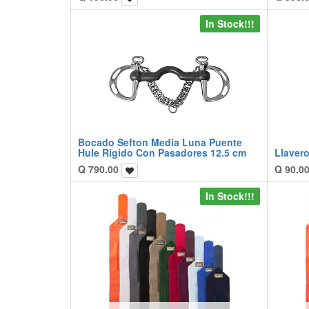
In Stock!!!
Bocado Sefton Media Luna Puente
Hule Rigido Con Pasadores 12.5 cm
Llavero
Q
790.00
Q
90.0
In Stock!!!