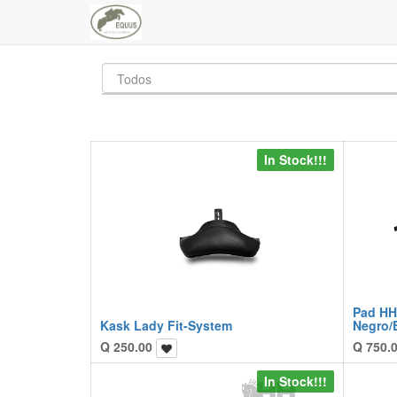
In Stock!!!
Pad HH
Kask Lady Fit-System
Negro/
Q
250.00
Q
750.
In Stock!!!