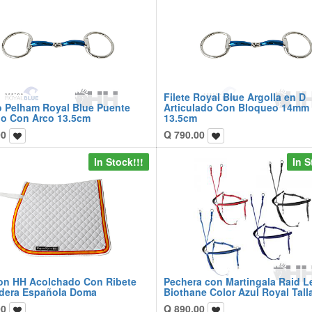
Filete Royal Blue Argolla en D
 Pelham Royal Blue Puente
Articulado Con Bloqueo 14mm
rio Con Arco 13.5cm
13.5cm
00
Q
790.00
In Stock!!!
In S
lon HH Acolchado Con Ribete
Pechera con Martingala Raid L
dera Española Doma
Biothane Color Azul Royal Talla
00
Q
890.00