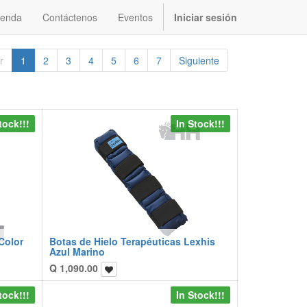
ienda
Contáctenos
Eventos
Iniciar sesión
r
1
2
3
4
5
6
7
Siguiente
tock!!!
In Stock!!!
Color
Botas de Hielo Terapéuticas Lexhis
Azul Marino
Q
1,090.00
tock!!!
In Stock!!!