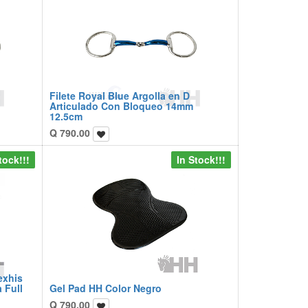
Filete Royal Blue Argolla en D
Articulado Con Bloqueo 14mm
12.5cm
Q
790.00
tock!!!
In Stock!!!
exhis
 Full
Gel Pad HH Color Negro
Q
790.00