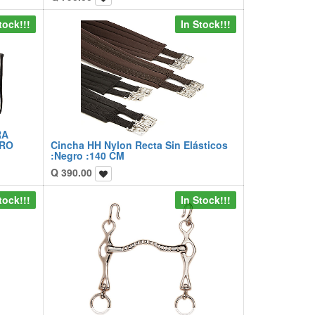
tock!!!
In Stock!!!
RA
GRO
Cincha HH Nylon Recta Sin Elásticos
:Negro :140 CM
Q
390.00
tock!!!
In Stock!!!