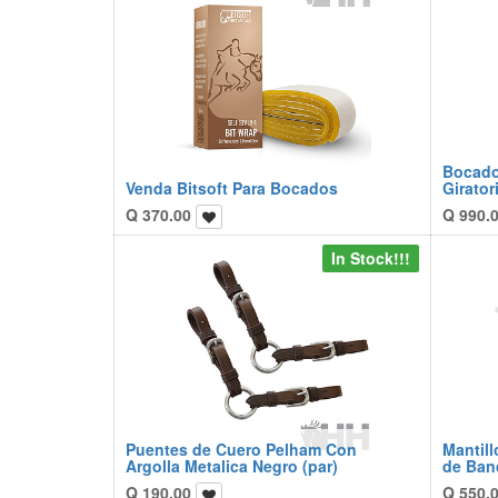
Bocado
Venda Bitsoft Para Bocados
Girato
Q
370.00
Q
990.
In Stock!!!
Puentes de Cuero Pelham Con
Mantil
Argolla Metalica Negro (par)
de Ban
Q
190.00
Q
550.