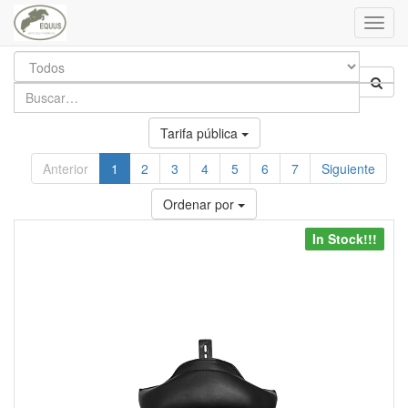
Toggl
navig
Tarifa pública
Anterior
1
2
3
4
5
6
7
Siguiente
Ordenar por
In Stock!!!