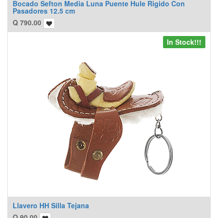
Bocado Sefton Media Luna Puente Hule Rigido Con
Pasadores 12.5 cm
Q
790.00
In Stock!!!
Llavero HH Silla Tejana
Q
90.00