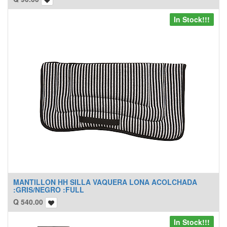
In Stock!!!
MANTILLON HH SILLA VAQUERA LONA ACOLCHADA
:GRIS/NEGRO :FULL
Q
540.00
In Stock!!!